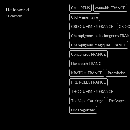
CALI PENS
cannabis FRANCE
Hello world!
on
1 Comment
Cbd Alimentaire
Hello
world!
CBD GUMMIES FRANCE
CBD O
Champignons hallucinogènes FRA
Champignons magiques FRANCE
Concentrés FRANCE
Haschisch FRANCE
KRATOM FRANCE
Prerolados
PRE ROLLS FRANCE
THC GUMMIES FRANCE
Thc Vape Cartridge
Thc Vapes
Uncategorized