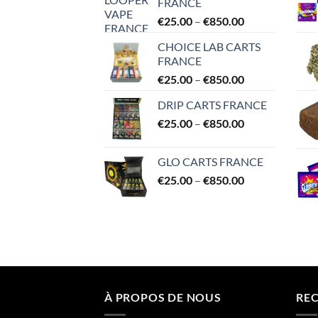
FRANCE
through
Price
€
25.00
–
€
850.00
€95.00
range:
CHOICE LAB CARTS
€25.00
FRANCE
through
Price
€
25.00
–
€
850.00
€850.00
range:
DRIP CARTS FRANCE
€25.00
Price
€
25.00
–
€
850.00
through
range:
€850.00
€25.00
GLO CARTS FRANCE
through
Price
€
25.00
–
€
850.00
€850.00
range:
€25.00
through
€850.00
À PROPOS DE NOUS
RE