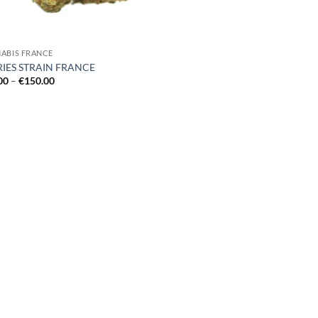
ABIS FRANCE
RIES STRAIN FRANCE
Price
00
–
€
150.00
range:
€48.00
through
€150.00