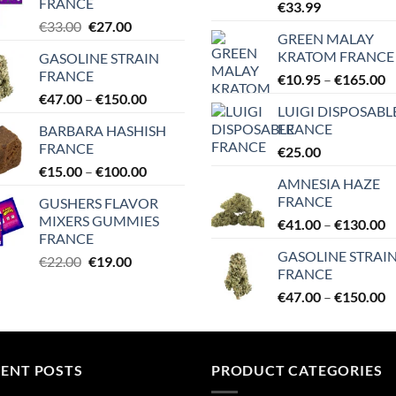
FRANCE
€
33.99
€32.00.
€24.00.
Original
Current
€
33.00
€
27.00
GREEN MALAY
price
price
KRATOM FRANCE
GASOLINE STRAIN
was:
is:
FRANCE
P
€
10.95
–
€
165.00
€33.00.
€27.00.
r
Price
€
47.00
–
€
150.00
LUIGI DISPOSABL
€
range:
FRANCE
BARBARA HASHISH
t
€47.00
FRANCE
€
25.00
€
through
Price
€
15.00
–
€
100.00
€150.00
AMNESIA HAZE
range:
FRANCE
GUSHERS FLAVOR
€15.00
MIXERS GUMMIES
P
€
41.00
–
€
130.00
through
FRANCE
r
€100.00
GASOLINE STRAI
Original
Current
€
€
22.00
€
19.00
FRANCE
price
price
t
P
€
47.00
–
€
150.00
was:
is:
€
r
€22.00.
€19.00.
€
t
CENT POSTS
PRODUCT CATEGORIES
€