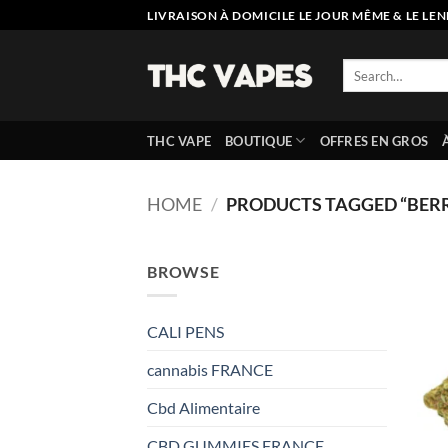
Skip
LIVRAISON À DOMICILE LE JOUR MÊME & LE LEN
to
content
Search
for:
THC VAPE
BOUTIQUE
OFFRES EN GROS
HOME
/
PRODUCTS TAGGED “BERR
BROWSE
CALI PENS
cannabis FRANCE
Cbd Alimentaire
CBD GUMMIES FRANCE