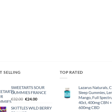
T SELLING
TOP RATED
SWEETARTS SOUR
Lazarus Naturals, 
GUMMIES FRANCE
Sleep Gummies, L
Mango, Full Spectr
Original
Current
€
32.00
€
24.00
40ct, 400mg CBN +
price
price
600mg CBD
SKITTLES WILD BERRY
was:
is: