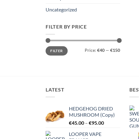
Uncategorized
FILTER BY PRICE
Min
Max
Price:
€40
—
€150
FILTER
price
price
LATEST
BES
HEDGEHOG DRIED
MUSHROOM (Copy)
Price
€
45.00
–
€
95.00
range:
LOOPER VAPE
€45.00