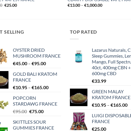
Original
Current
Price
00
€
25.00
€
13.00
–
€
1,000.00
price
price
range:
was:
is:
€13.00
€30.00.
€25.00.
through
€1,000.00
T SELLING
TOP RATED
OYSTER DRIED
Lazarus Naturals, 
MUSHROOM FRANCE
Sleep Gummies, L
Mango, Full Spectr
Price
€
45.00
–
€
95.00
40ct, 400mg CBN +
range:
600mg CBD
GOLD BALI KRATOM
€45.00
FRANCE
€
33.99
through
Price
€
10.95
–
€
165.00
€95.00
GREEN MALAY
range:
KRATOM FRANCE
POPCORN
€10.95
STARDAWG FRANCE
P
€
10.95
–
€
165.00
through
r
Original
Current
€
95.00
€
75.00
€165.00
LUIGI DISPOSABL
€
price
price
FRANCE
SKITTLES SOUR
t
was:
is:
GUMMIES FRANCE
€
25.00
€
€95.00.
€75.00.