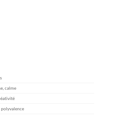
s
se, calme
réativité
, polyvalence