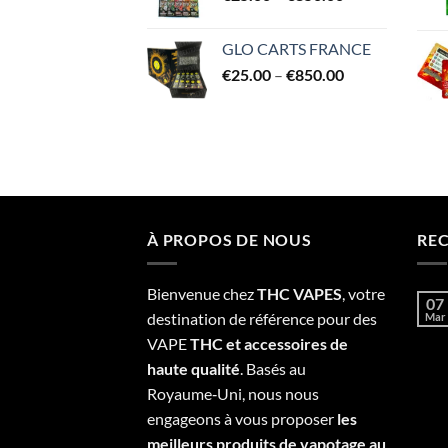
range:
€850.00
€25.00
GLO CARTS FRANCE
through
Price
€
25.00
–
€
850.00
€850.00
range:
€25.00
through
€850.00
À PROPOS DE NOUS
RE
Bienvenue chez
THC VAPES
, votre
07
destination de référence pour des
Mar
VAPE
THC et accessoires de
haute qualité
. Basés au
Royaume‑Uni, nous nous
engageons à vous proposer
les
meilleurs produits de vapotage au