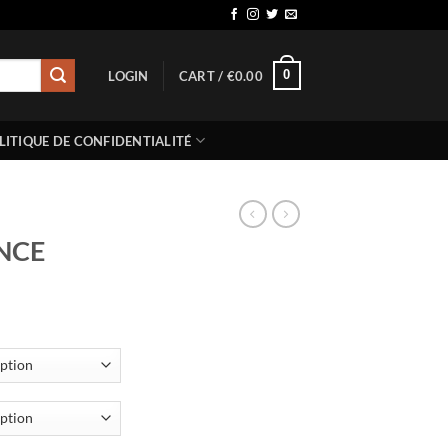
0
LOGIN
CART /
€
0.00
LITIQUE DE CONFIDENTIALITÉ
NCE
ice
nge:
5.00
rough
50.00