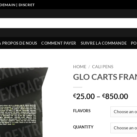
DEMAIN | DISCRET
À PROPOS DE NOUS
COMMENT PAYER
SUIVRE LA COMMANDE
PO
HOME
/
CALI PENS
GLO CARTS FRA
Pr
25.00
–
850.00
€
€
ra
€2
FLAVORS
th
€8
QUANTITY