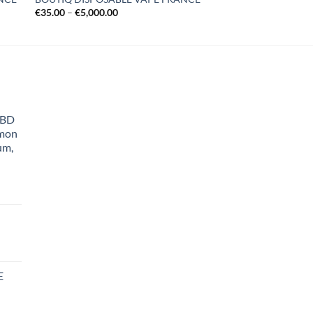
Price
€
35.00
–
€
5,000.00
range:
€35.00
through
€5,000.00
CBD
emon
um,
rice
ange:
E
10.95
hrough
165.00