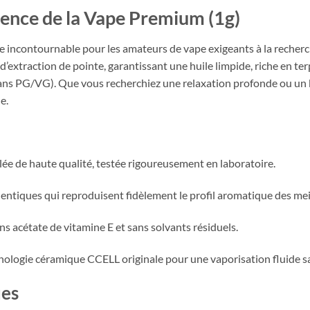
llence de la Vape Premium (1g)
nce incontournable pour les amateurs de vape exigeants à la recher
 d’extraction de pointe, garantissant une huile limpide, riche en 
sans PG/VG). Que vous recherchiez une relaxation profonde ou un b
e.
lée de haute qualité, testée rigoureusement en laboratoire.
ntiques qui reproduisent fidèlement le profil aromatique des mei
s acétate de vitamine E et sans solvants résiduels.
nologie céramique CCELL originale pour une vaporisation fluide s
ues