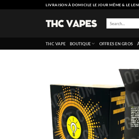
Skip
LIVRAISON À DOMICILE LE JOUR MÊME & LE LEN
to
content
Search
for:
THC VAPE
BOUTIQUE
OFFRES EN GROS