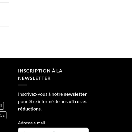
rice
ange:
N
41.00
hrough
rice
130.00
ange:
47.00
hrough
150.00
INSCRIPTION À LA
NEWSLETTER
Inscrivez-vous à notre
newsletter
pour être informé de nos
offres et
il
réductions
.
NCE
Adresse e-mail