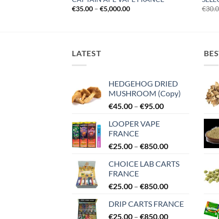
Price
€
35.00
–
€
5,000.00
€
30.
range:
€35.00
through
€5,000.00
LATEST
BES
HEDGEHOG DRIED
MUSHROOM (Copy)
Price
€
45.00
–
€
95.00
range:
LOOPER VAPE
€45.00
FRANCE
through
Price
€
25.00
–
€
850.00
€95.00
range:
CHOICE LAB CARTS
€25.00
FRANCE
through
Price
€
25.00
–
€
850.00
€850.00
range:
DRIP CARTS FRANCE
€25.00
Price
€
25.00
–
€
850.00
through