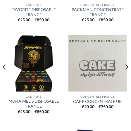
CALI PENS
CONCENTRÉS FRANCE
FAVORITE DISPOSABLE
PACKMAN CONCENTRATE
FRANCE
FRANCE
Price
Price
€
25.00
–
€
850.00
€
25.00
–
€
850.00
range:
range:
€25.00
€25.00
through
through
€850.00
€850.00
CALI PENS
CONCENTRÉS FRANCE
MUHA MEDS DISPOSABLE
CAKE CONCENTRATE UK
FRANCE
Price
€
20.00
–
€
750.00
range:
Price
€
25.00
–
€
850.00
€20.00
range:
through
€25.00
€750.00
through
€850.00