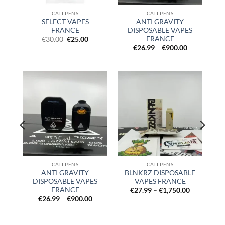
CALI PENS
CALI PENS
LE
SELECT VAPES
ANTI GRAVITY
FRANCE
DISPOSABLE VAPES
FRANCE
Price
Original
Current
€
30.00
€
25.00
range:
price
price
Price
€
26.99
–
€
900.00
€13.00
was:
is:
range:
through
€30.00.
€25.00.
€26.99
€1,000.00
through
€900.00
CALI PENS
CALI PENS
ANTI GRAVITY
BLNKRZ DISPOSABLE
CE
DISPOSABLE VAPES
VAPES FRANCE
FRANCE
Price
€
27.99
–
€
1,750.00
range:
Price
€
26.99
–
€
900.00
€27.99
range:
through
€26.99
€1,750.00
through
€900.00