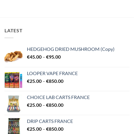
LATEST
HEDGEHOG DRIED MUSHROOM (Copy)
Price
€
45.00
–
€
95.00
range:
€45.00
LOOPER VAPE FRANCE
through
Price
€
25.00
–
€
850.00
€95.00
range:
€25.00
CHOICE LAB CARTS FRANCE
through
Price
€
25.00
–
€
850.00
€850.00
range:
€25.00
DRIP CARTS FRANCE
through
Price
€
25.00
–
€
850.00
€850.00