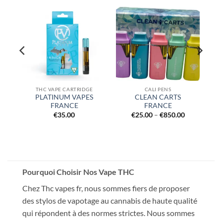
THC VAPE CARTRIDGE
CALI PENS
E
PLATINUM VAPES
CLEAN CARTS
FRANCE
FRANCE
Price
€
35.00
€
25.00
–
€
850.00
range:
€25.00
through
€850.00
Pourquoi Choisir Nos Vape THC
Chez Thc vapes fr, nous sommes fiers de proposer
des stylos de vapotage au cannabis de haute qualité
qui répondent à des normes strictes. Nous sommes