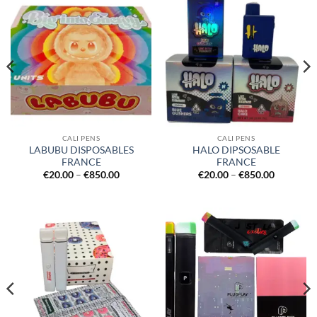
CALI PENS
CALI PENS
LABUBU DISPOSABLES
HALO DIPSOSABLE
FRANCE
FRANCE
Price
Price
€
20.00
–
€
850.00
€
20.00
–
€
850.00
range:
range:
€20.00
€20.00
h
through
through
.00
€850.00
€850.00