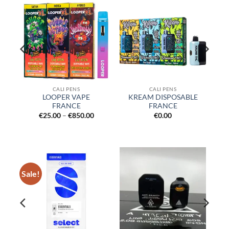
CALI PENS
CALI PENS
LOOPER VAPE
KREAM DISPOSABLE
FRANCE
FRANCE
Price
Price
€
25.00
–
€
850.00
€
0.00
ange:
range:
€20.00
€25.00
through
through
€600.00
€850.00
Sale!