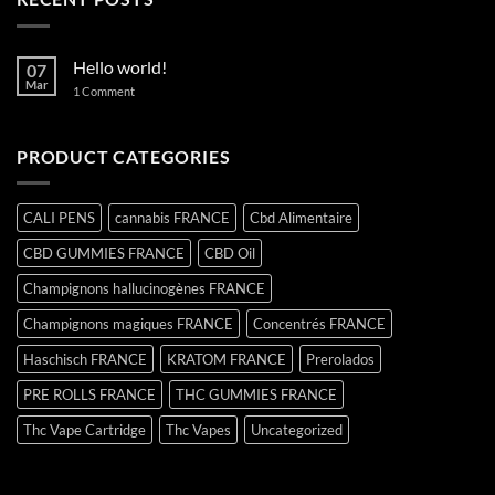
Hello world!
07
Mar
on
1 Comment
Hello
world!
PRODUCT CATEGORIES
CALI PENS
cannabis FRANCE
Cbd Alimentaire
CBD GUMMIES FRANCE
CBD Oil
Champignons hallucinogènes FRANCE
Champignons magiques FRANCE
Concentrés FRANCE
Haschisch FRANCE
KRATOM FRANCE
Prerolados
PRE ROLLS FRANCE
THC GUMMIES FRANCE
Thc Vape Cartridge
Thc Vapes
Uncategorized