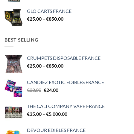
range:
€25.00
GLO CARTS FRANCE
through
Price
€
25.00
–
€
850.00
€850.00
range:
€25.00
through
BEST SELLING
€850.00
CRUMPETS DISPOSABLE FRANCE
Price
€
25.00
–
€
850.00
range:
€25.00
CANDIEZ EXOTIC EDIBLES FRANCE
through
Original
Current
€
32.00
€
24.00
€850.00
price
price
was:
is:
THE CALI COMPANY VAPE FRANCE
€32.00.
€24.00.
Price
€
35.00
–
€
5,000.00
range:
€35.00
DEVOUR EDIBLES FRANCE
through