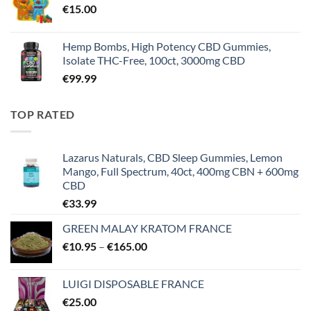
€
15.00
€5,000.00
Hemp Bombs, High Potency CBD Gummies,
Isolate THC-Free, 100ct, 3000mg CBD
€
99.99
TOP RATED
Lazarus Naturals, CBD Sleep Gummies, Lemon
Mango, Full Spectrum, 40ct, 400mg CBN + 600mg
CBD
€
33.99
GREEN MALAY KRATOM FRANCE
Price
€
10.95
–
€
165.00
range:
€10.95
LUIGI DISPOSABLE FRANCE
through
€
25.00
€165.00