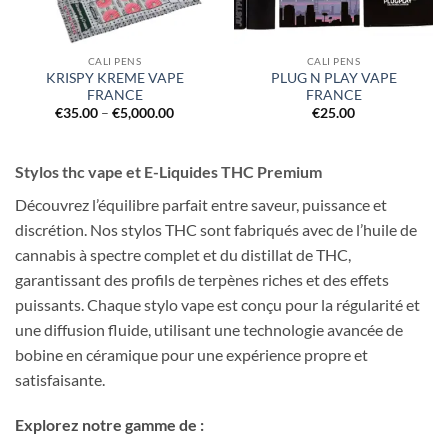
CALI PENS
CALI PENS
KRISPY KREME VAPE
PLUG N PLAY VAPE
FRANCE
FRANCE
Price
€
35.00
–
€
5,000.00
€
25.00
range:
€35.00
h
through
.00
€5,000.00
Stylos thc vape et E-Liquides THC Premium
Découvrez l’équilibre parfait entre saveur, puissance et
discrétion. Nos stylos THC sont fabriqués avec de l’huile de
cannabis à spectre complet et du distillat de THC,
garantissant des profils de terpènes riches et des effets
puissants. Chaque stylo vape est conçu pour la régularité et
une diffusion fluide, utilisant une technologie avancée de
bobine en céramique pour une expérience propre et
satisfaisante.
Explorez notre gamme de :