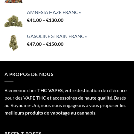
AMNESIA HAZE FRANCE
Price
€
41.00
–
€
130.00
range:
€41.00
GASOLINE STRAIN FRANCE
through
Price
€
47.00
–
€
150.00
€130.00
range:
€47.00
through
€150.00
À PROPOS DE NOUS
Bienvenue chez
THC VAPES
, votre destination de référence
pour des VAPE
THC et accessoires de haute qualité
. Basés
au Royaume‑Uni, nous nous engageons à vous proposer
les
meilleurs produits de vapotage au cannabis
.
RECENT POSTS