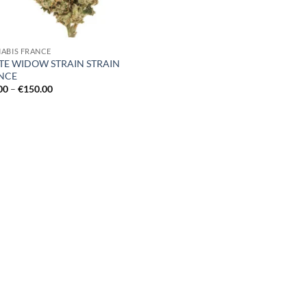
ABIS FRANCE
TE WIDOW STRAIN STRAIN
NCE
Price
00
–
€
150.00
range:
€48.00
through
€150.00