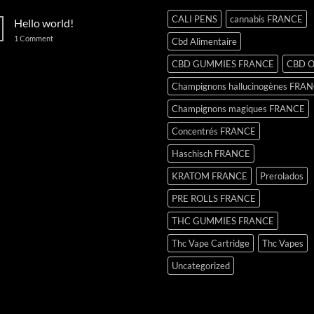
CALI PENS
cannabis FRANCE
Hello world!
on
1 Comment
Cbd Alimentaire
Hello
world!
CBD GUMMIES FRANCE
CBD O
Champignons hallucinogènes FRA
Champignons magiques FRANCE
Concentrés FRANCE
Haschisch FRANCE
KRATOM FRANCE
Prerolados
PRE ROLLS FRANCE
THC GUMMIES FRANCE
Thc Vape Cartridge
Thc Vapes
Uncategorized