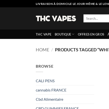
Skip
LIVRAISON À DOMICILE LE JOUR MÊME & LE LEN
to
content
Search
for:
THC VAPE
BOUTIQUE
OFFRES EN GROS
HOME
/
PRODUCTS TAGGED “WHI
BROWSE
CALI PENS
cannabis FRANCE
Cbd Alimentaire
CBD GUMMIES FRANCE