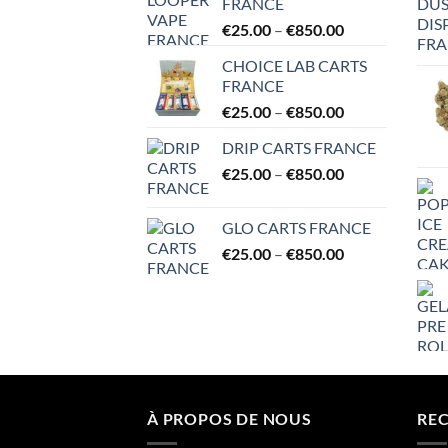
FRANCE
through
Price
€
25.00
–
€
850.00
€95.00
range:
CHOICE LAB CARTS
€25.00
FRANCE
through
Price
€
25.00
–
€
850.00
€850.00
range:
DRIP CARTS FRANCE
€25.00
Price
€
25.00
–
€
850.00
through
range:
€850.00
€25.00
GLO CARTS FRANCE
through
Price
€
25.00
–
€
850.00
€850.00
range:
€25.00
through
€850.00
À PROPOS DE NOUS
RE