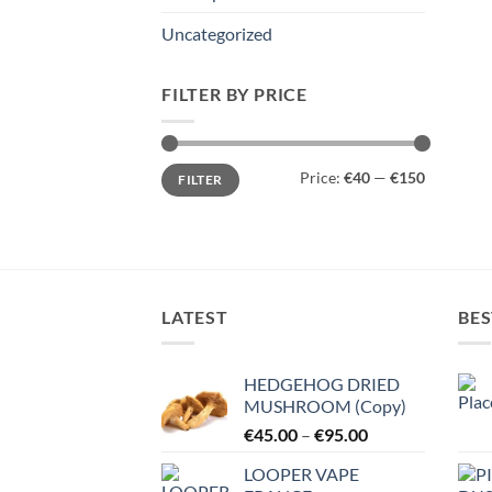
Uncategorized
FILTER BY PRICE
Min
Max
Price:
€40
—
€150
FILTER
price
price
LATEST
BES
HEDGEHOG DRIED
MUSHROOM (Copy)
Price
€
45.00
–
€
95.00
range:
LOOPER VAPE
€45.00