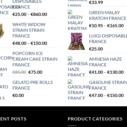
DISPOSABLES
€
33.99
FRANCE
GREEN MALAY
Price
€
25.00
–
€
860.00
KRATOM FRANCE
range:
WHITE WIDOW
P
€
10.95
–
€
165.00
€25.00
STRAIN STRAIN
r
through
FRANCE
LUIGI DISPOSABL
€
€860.00
FRANCE
Price
€
48.00
–
€
150.00
t
range:
€
25.00
€
POPCORN ICE
€48.00
CREAM CAKE STRAIN
AMNESIA HAZE
through
FRANCE
FRANCE
€150.00
Original
Current
P
€
85.00
€
75.00
€
41.00
–
€
130.00
price
price
r
GELATO PRE ROLLS
GASOLINE STRAI
was:
is:
€
FRANCE
FRANCE
€85.00.
€75.00.
t
P
€
0.00
€
47.00
–
€
150.00
€
r
€
t
CENT POSTS
PRODUCT CATEGORIES
€