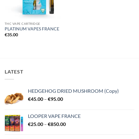
THC VAPE CARTRIDGE
PLATINUM VAPES FRANCE
€
35.00
LATEST
HEDGEHOG DRIED MUSHROOM (Copy)
Price
€
45.00
–
€
95.00
range:
€45.00
LOOPER VAPE FRANCE
through
Price
€
25.00
–
€
850.00
€95.00
range:
€25.00