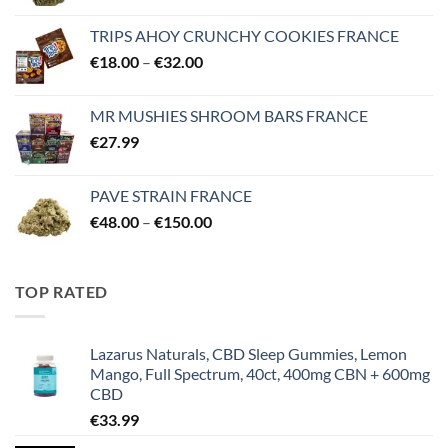
range:
€46.00
TRIPS AHOY CRUNCHY COOKIES FRANCE
through
Price
€
18.00
–
€
32.00
€145.00
range:
€18.00
MR MUSHIES SHROOM BARS FRANCE
through
€
27.99
€32.00
PAVE STRAIN FRANCE
Price
€
48.00
–
€
150.00
range:
€48.00
through
TOP RATED
€150.00
Lazarus Naturals, CBD Sleep Gummies, Lemon
Mango, Full Spectrum, 40ct, 400mg CBN + 600mg
CBD
€
33.99