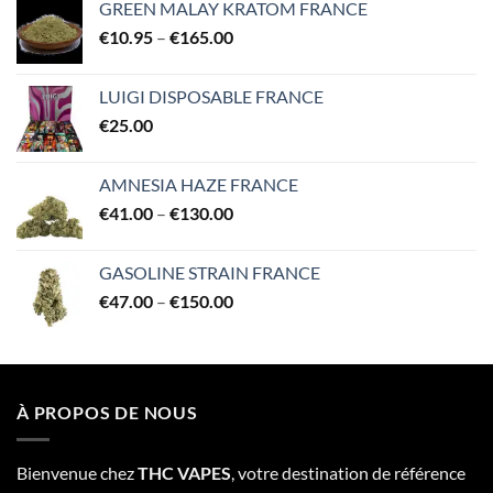
GREEN MALAY KRATOM FRANCE
Price
€
10.95
–
€
165.00
range:
€10.95
LUIGI DISPOSABLE FRANCE
through
€
25.00
€165.00
AMNESIA HAZE FRANCE
Price
€
41.00
–
€
130.00
range:
€41.00
GASOLINE STRAIN FRANCE
through
Price
€
47.00
–
€
150.00
€130.00
range:
€47.00
through
€150.00
À PROPOS DE NOUS
Bienvenue chez
THC VAPES
, votre destination de référence