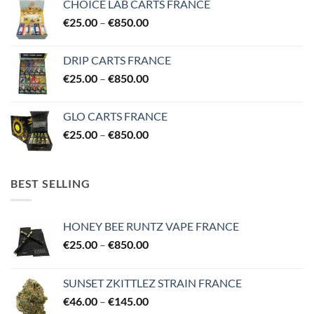
CHOICE LAB CARTS FRANCE
through
Price
€
25.00
–
€
850.00
€850.00
range:
€25.00
DRIP CARTS FRANCE
through
Price
€
25.00
–
€
850.00
€850.00
range:
€25.00
GLO CARTS FRANCE
through
Price
€
25.00
–
€
850.00
€850.00
range:
€25.00
through
BEST SELLING
€850.00
HONEY BEE RUNTZ VAPE FRANCE
Price
€
25.00
–
€
850.00
range:
€25.00
SUNSET ZKITTLEZ STRAIN FRANCE
through
Price
€
46.00
–
€
145.00
€850.00