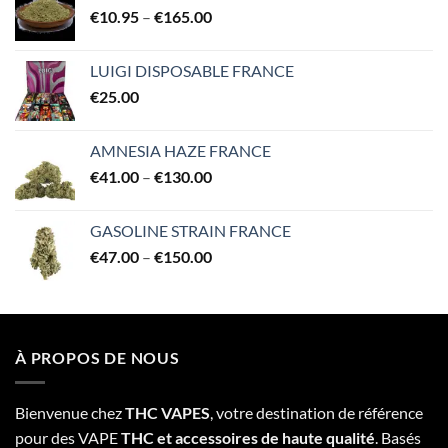
Price
€
10.95
–
€
165.00
range:
€10.95
LUIGI DISPOSABLE FRANCE
through
€
25.00
€165.00
AMNESIA HAZE FRANCE
Price
€
41.00
–
€
130.00
range:
€41.00
GASOLINE STRAIN FRANCE
through
Price
€
47.00
–
€
150.00
€130.00
range:
€47.00
through
€150.00
À PROPOS DE NOUS
Bienvenue chez
THC VAPES
, votre destination de référence
pour des VAPE
THC et accessoires de haute qualité
. Basés