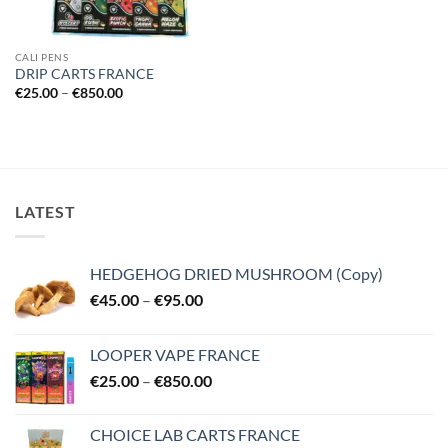
CALI PENS
DRIP CARTS FRANCE
Price
€
25.00
–
€
850.00
range:
€25.00
through
€850.00
LATEST
HEDGEHOG DRIED MUSHROOM (Copy)
Price
€
45.00
–
€
95.00
range:
€45.00
LOOPER VAPE FRANCE
through
Price
€
25.00
–
€
850.00
€95.00
range:
€25.00
CHOICE LAB CARTS FRANCE
through