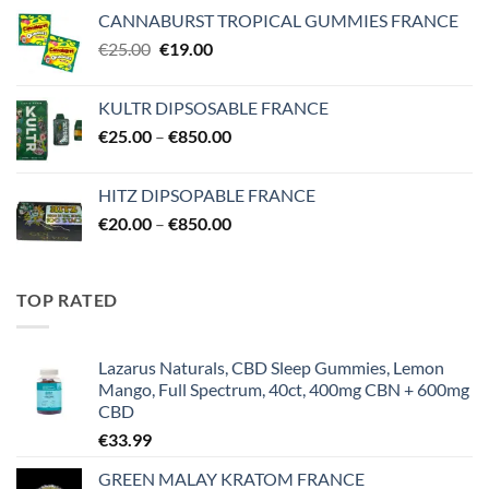
range:
CANNABURST TROPICAL GUMMIES FRANCE
€25.00
Original
Current
€
25.00
€
19.00
through
price
price
€1,500.00
was:
is:
KULTR DIPSOSABLE FRANCE
€25.00.
€19.00.
Price
€
25.00
–
€
850.00
range:
€25.00
HITZ DIPSOPABLE FRANCE
through
Price
€
20.00
–
€
850.00
€850.00
range:
€20.00
through
TOP RATED
€850.00
Lazarus Naturals, CBD Sleep Gummies, Lemon
Mango, Full Spectrum, 40ct, 400mg CBN + 600mg
CBD
€
33.99
GREEN MALAY KRATOM FRANCE