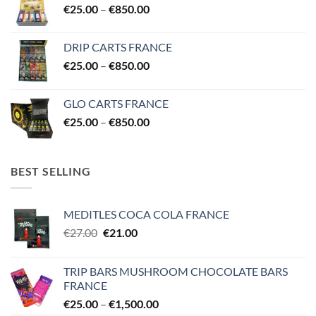
Price
€
25.00
–
€
850.00
€850.00
range:
€25.00
DRIP CARTS FRANCE
through
Price
€
25.00
–
€
850.00
€850.00
range:
€25.00
GLO CARTS FRANCE
through
Price
€
25.00
–
€
850.00
€850.00
range:
€25.00
through
BEST SELLING
€850.00
MEDITLES COCA COLA FRANCE
Original
Current
€
27.00
€
21.00
price
price
was:
is:
TRIP BARS MUSHROOM CHOCOLATE BARS
€27.00.
€21.00.
FRANCE
Price
€
25.00
–
€
1,500.00