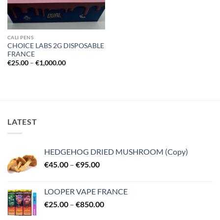
CALI PENS
CHOICE LABS 2G DISPOSABLE
FRANCE
Price
€
25.00
–
€
1,000.00
range:
€25.00
through
€1,000.00
LATEST
HEDGEHOG DRIED MUSHROOM (Copy)
Price
€
45.00
–
€
95.00
range:
€45.00
LOOPER VAPE FRANCE
through
Price
€
25.00
–
€
850.00
€95.00
range: