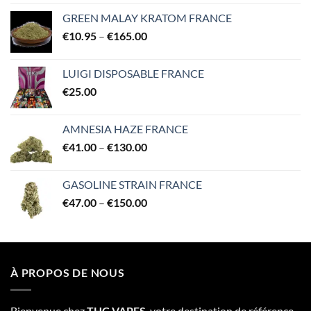
GREEN MALAY KRATOM FRANCE
Price
€
10.95
–
€
165.00
range:
€10.95
LUIGI DISPOSABLE FRANCE
through
€
25.00
€165.00
AMNESIA HAZE FRANCE
Price
€
41.00
–
€
130.00
range:
€41.00
GASOLINE STRAIN FRANCE
through
Price
€
47.00
–
€
150.00
€130.00
range:
€47.00
through
€150.00
À PROPOS DE NOUS
Bienvenue chez
THC VAPES
, votre destination de référence