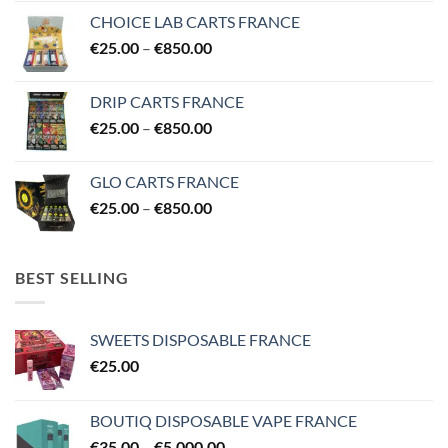
€25.00
CHOICE LAB CARTS FRANCE
through
Price
€
25.00
–
€
850.00
€850.00
range:
€25.00
DRIP CARTS FRANCE
through
Price
€
25.00
–
€
850.00
€850.00
range:
€25.00
GLO CARTS FRANCE
through
Price
€
25.00
–
€
850.00
€850.00
range:
€25.00
through
BEST SELLING
€850.00
SWEETS DISPOSABLE FRANCE
€
25.00
BOUTIQ DISPOSABLE VAPE FRANCE
Price
€
35.00
–
€
5,000.00