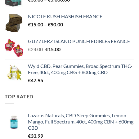
range:
€35.00
NICOLE KUSH HASHISH FRANCE
through
Price
€
15.00
–
€
90.00
€5,000.00
range:
€15.00
GUZZLERZ ISLAND PUNCH EDIBLES FRANCE
through
Original
Current
€
24.00
€
15.00
€90.00
price
price
was:
is:
Wyld CBD, Pear Gummies, Broad Spectrum THC-
€24.00.
€15.00.
Free, 40ct, 400mg CBG + 800mg CBD
€
47.95
TOP RATED
Lazarus Naturals, CBD Sleep Gummies, Lemon
Mango, Full Spectrum, 40ct, 400mg CBN + 600mg
CBD
€
33.99